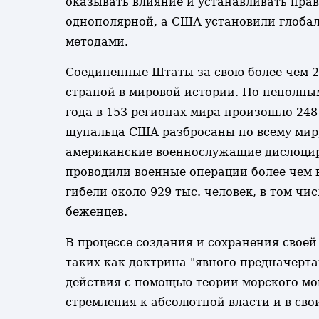
оказывать влияние и устанавливать пра
однополярной, а США установили глобал
методами.
Соединенные Штаты за свою более чем 2
страной в мировой истории. По неполны
года в 153 регионах мира произошло 24
щупальца США разбросаны по всему миру,
американские военнослужащие дислоциро
проводили военные операции более чем в
гибели около 929 тыс. человек, в том ч
беженцев.
В процессе создания и сохранения свое
таких как доктрина "явного предначерт
действия с помощью теории морского мо
стремления к абсолютной власти и в сво