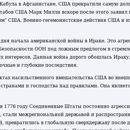
Кабула в Афганистане. США прекратили самую долг
абов США Марк Милли вскоре после этого заявил в
м" США. Военно-гегемонистские действия США и их
о дня начала американской войны в Ираке. Это агр
а Безопасности ООН под ложным предлогом в стремл
х интересов. Данная война дорого обошлась Ираку,
чные и глубокие последствия.
актах насильственного вмешательства США во внеш
 странами и господства над правилами. Она являет
в 1776 году Соединенные Штаты постоянно агресс
, стали межрегиональной державой и распростран
, превратились в глобальную сверхдержаву после 