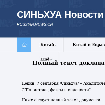
СИНЬХУА Новости
RUSSIAN.NEWS.CN
Китай
Китай и Евра
Политика
Ещё
Полный текст доклада
Экономика
Общество
Комментарии
Культура
Еженедельник
Наука
Пекин, 7 сентября /Синьхуа/ -- Аналити
Видео
Внешние
США: истоки, факты и опасности".
Фото
обмены
Спецрепортажи
Ниже следует полный текст документа:
Голос Китая