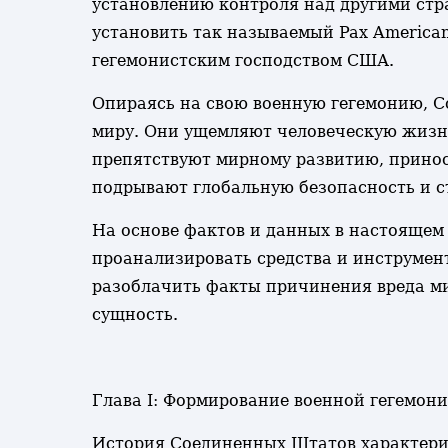
установлению контроля над другими стра
установить так называемый Pax American
гегемонистским господством США.
Опираясь на свою военную гегемонию, С
миру. Они ущемляют человеческую жизн
препятствуют мирному развитию, принос
подрывают глобальную безопасность и с
На основе фактов и данных в настоящем
проанализировать средства и инструмен
разоблачить факты причинения вреда ми
сущность.
Глава I: Формирование военной гегемо
История Соединенных Штатов характериз