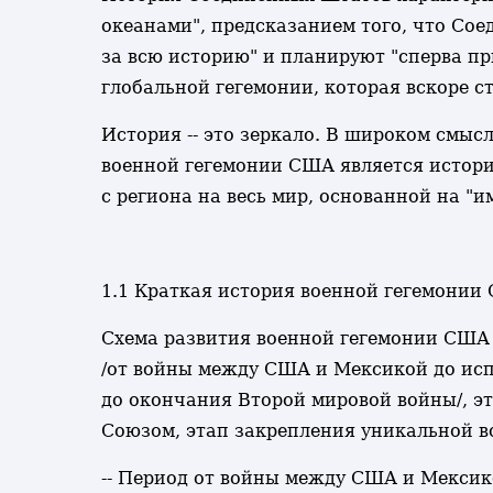
океанами", предсказанием того, что Со
за всю историю" и планируют "сперва п
глобальной гегемонии, которая вскоре с
История -- это зеркало. В широком смы
военной гегемонии США является истори
с региона на весь мир, основанной на "и
1.1 Краткая история военной гегемонии
Схема развития военной гегемонии США 
/от войны между США и Мексикой до исп
до окончания Второй мировой войны/, э
Союзом, этап закрепления уникальной в
-- Период от войны между США и Мексико