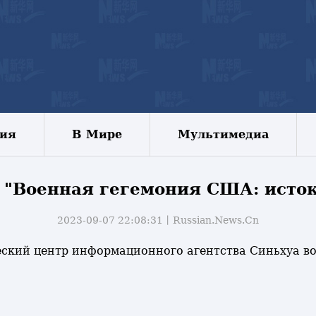
зия
В Мире
Мультимедиа
 "Военная гегемония США: исток
2023-09-07 22:08:31丨
Russian.News.Cn
ческий центр информационного агентства Синьхуа 