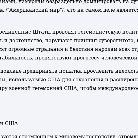
нами, намерены безраздельно доминировать на суше
a /"Американский мир"/, что на самом деле являет
оединенные Штаты проводят гегемонистскую полит
ь и достоинство, нарушают принцип суверенитета,
ят огромные страдания и бедствия народам всех ст
табильность, препятствуют прогрессу человеческой
 докладе предпринята попытка проследить идеолог
ты, используемые США для сохранения и расширени
ру военной гегемонией США, чтобы международное 
нии США
уется стремлением к мировому господству, стремле