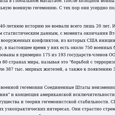
вила в глобальном масштабе. После холодной войны
ьную военную гегемонию. С тех пор они усердно по
40-летнюю историю не воевали всего лишь 20 лет. 
м статистическим данным, с момента окончания Вто
8 вооруженных конфликтов, из которых США иниции
 в настоящее время у них есть около 750 военных б
ваны в примерно 175 из 193 государств-членов ОО
 80 странах мира, называя это "борьбой с террориз
исле 387 тыс. мирных жителей, а также к появлени
й военной гегемонии Соединенные Штаты неизменно
ания" и концепция американской исключительности
гущества и теории гегемонистской стабильности. 
их узкопрактических интересах. Они страстно стре