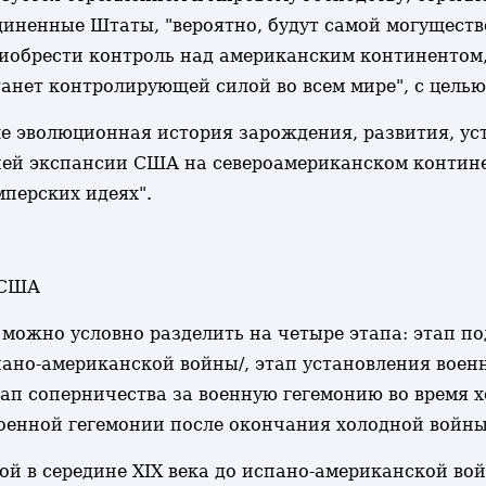
единенные Штаты, "вероятно, будут самой могущес
риобрести контроль над американским континентом
танет контролирующей силой во всем мире", с целью
сле эволюционная история зарождения, развития, у
ей экспансии США на североамериканском континент
мперских идеях".
 США
можно условно разделить на четыре этапа: этап по
ано-американской войны/, этап установления воен
тап соперничества за военную гегемонию во время
оенной гегемонии после окончания холодной войны
й в середине XIX века до испано-американской вой