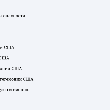
и опасности
нии США
 США
емонии США
 гегемонии США
ную гегемонию