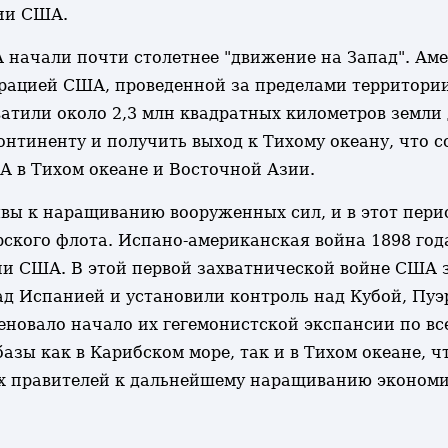
нии США.
начали почти столетнее "движение на Запад". Аме
ерацией США, проведенной за пределами территори
тили около 2,3 млн квадратных километров земли д
онтиненту и получить выход к Тихому океану, что 
 в Тихом океане и Восточной Азии.
ывы к наращиванию вооруженных сил, и в этот пери
ского флота. Испано-американская война 1898 год
ии США. В этой первой захватнической войне США 
 Испанией и установили контроль над Кубой, Пуэ
еновало начало их гегемонистской экспансии по в
базы как в Карибском море, так и в Тихом океане, 
х правителей к дальнейшему наращиванию экономи