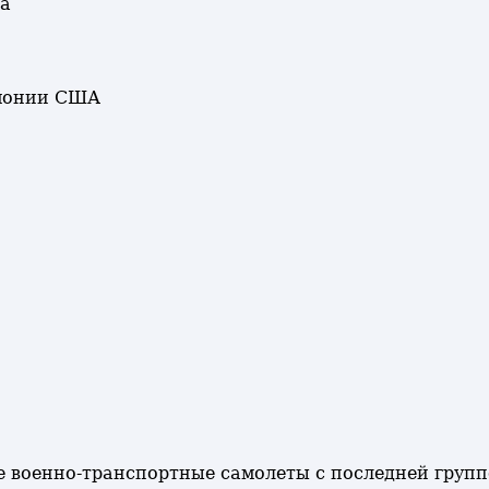
ла
емонии США
кие военно-транспортные самолеты с последней гру