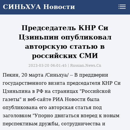
СИНЬХУА Новости
СИНЬХУА Новости
Председатель КНР Си
Цзиньпин опубликовал
авторскую статью в
российских СМИ
2023-03-20 06:01:45丨
Russian.News.Cn
Пекин, 20 марта /Синьхуа/ -- В преддверии
государственного визита председателя КНР Си
Цзиньпина в РФ на страницах "Российской
газеты" и веб-сайте РИА Новости была
опубликована его авторская статья под
заголовком "Упорно двигаться вперед к новым
перспективам дружбы, сотрудничества и