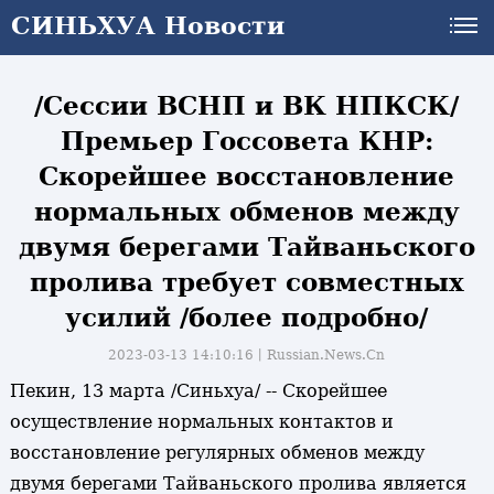
СИНЬХУА Новости
СИНЬХУА Новости
/Сессии ВСНП и ВК НПКСК/
Премьер Госсовета КНР:
Скорейшее восстановление
нормальных обменов между
двумя берегами Тайваньского
пролива требует совместных
усилий /более подробно/
2023-03-13 14:10:16丨
Russian.News.Cn
Пекин, 13 марта /Синьхуа/ -- Скорейшее
осуществление нормальных контактов и
восстановление регулярных обменов между
двумя берегами Тайваньского пролива является