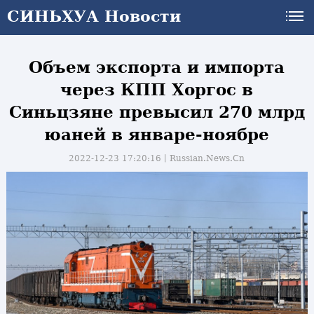
СИНЬХУА Новости
СИНЬХУА Новости
Объем экспорта и импорта
через КПП Хоргос в
Синьцзяне превысил 270 млрд
юаней в январе-ноябре
2022-12-23 17:20:16丨
Russian.News.Cn