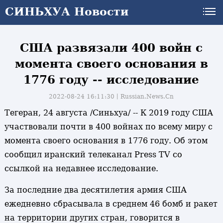
СИНЬХУА Новости
СИНЬХУА Новости
США развязали 400 войн с
момента своего основания в
1776 году -- исследование
2022-08-24 16:11:30丨
Russian.News.Cn
Тегеран, 24 августа /Синьхуа/ -- К 2019 году США
участвовали почти в 400 войнах по всему миру с
момента своего основания в 1776 году. Об этом
сообщил иранский телеканал Press TV со
ссылкой на недавнее исследование.
За последние два десятилетия армия США
ежедневно сбрасывала в среднем 46 бомб и ракет
на территории других стран, говорится в