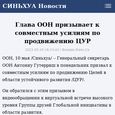
СИНЬХУА Новости
СИНЬХУА Новости
Глава ООН призывает к
совместным усилиям по
продвижению ЦУР
2022-05-10 16:23:43丨
Russian.News.Cn
ООН, 10 мая /Синьхуа/ -- Генеральный секретарь
ООН Антониу Гутерриш в понедельник призвал к
совместным усилиям по продвижению Целей в
области устойчивого развития /ЦУР/.
Он обратился с этим призывом в
видеообращении к виртуальной встрече высокого
и
уровня Группы друзей Глобальной инициативы в
области развития.