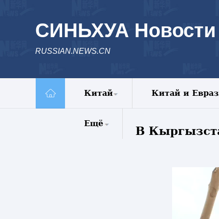
СИНЬХУА Новости
RUSSIAN.NEWS.CN
Китай
Китай и Евра
Политика
Ещё
В Кыргызста
Экономика
Общество
Комментарии
Культура
Еженедельник
Наука
Видео
Внешние
Фото
обмены
Все новости
Голос Китая
Спецрепортажи