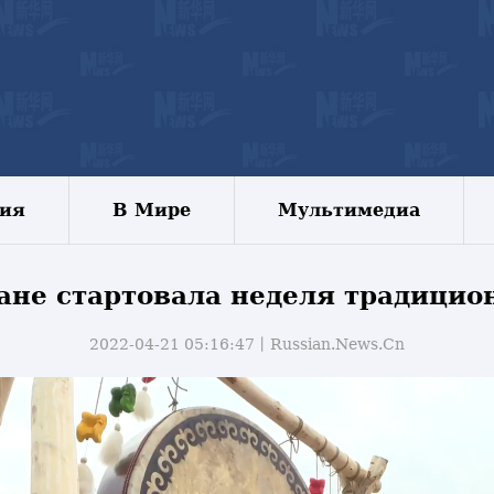
зия
В Мире
Мультимедиа
не стартовала неделя традици
2022-04-21 05:16:47丨
Russian.News.Cn