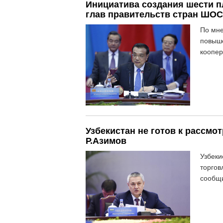
Инициатива создания шести п
глав правительств стран ШОС
По мне
повыше
коопер
Узбекистан не готов к рассм
Р.Азимов
Узбеки
торгов
сообщи