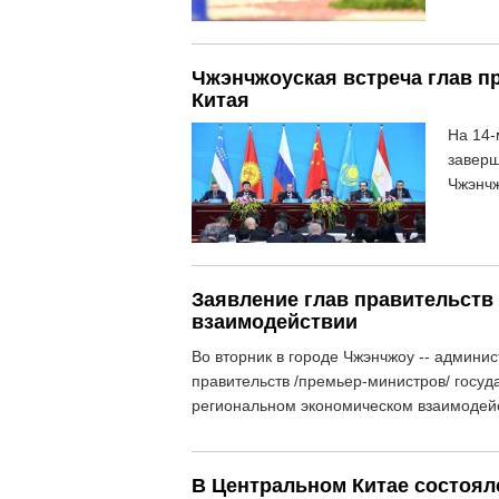
Чжэнчжоуская встреча глав п
Китая
На 14-
заверш
Чжэнчж
Заявление глав правительств
взаимодействии
Во вторник в городе Чжэнчжоу -- админи
правительств /премьер-министров/ госуд
региональном экономическом взаимодей
В Центральном Китае состоял