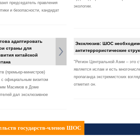
разил председатель правления
экологии.
тики и безопасности, кандидат
отова адаптировать
Эксклюзив: ШОС необходимо
ри страны для
антитеррористические струк
звития китайской
стана
"Регион Центральной Азии -- это 
является ислам и есть многочисл
тв (премьер-министров)
пропаганда экстремистских взгляд
й с официальным визитом
отметил он.
рим Масимов в Доме
ителей дал эксклюзивное
тельств государств-членов ШОС