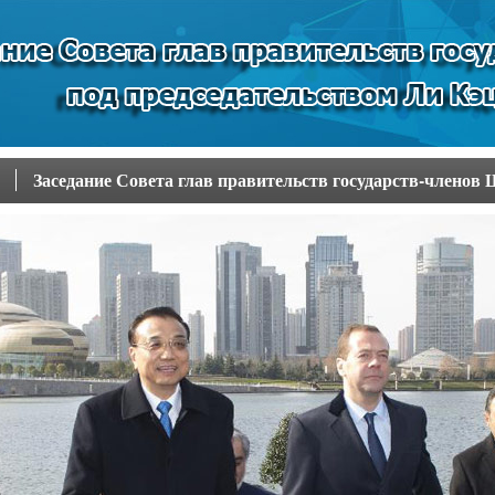
Заседание Совета глав правительств государств-члено