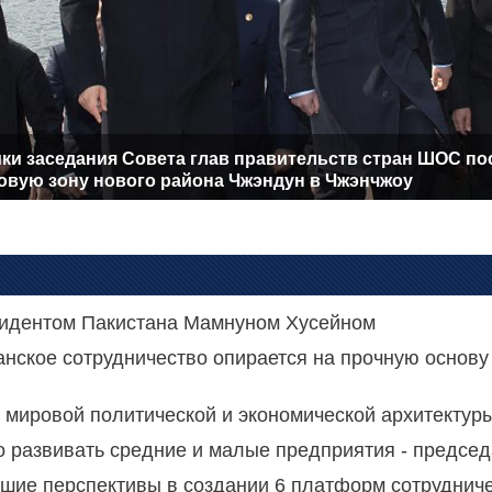
ики заседания Совета глав правительств стран ШОС по
овую зону нового района Чжэндун в Чжэнчжоу
зидентом Пакистана Мамнуном Хусейном
анское сотрудничество опирается на прочную основу
ировой политической и экономической архитектуры 
но развивать средние и малые предприятия - предсе
ьшие перспективы в создании 6 платформ сотрудни