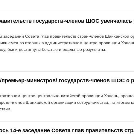
равительств государств-членов ШОС увенчалась 
м заседании Совета глав правительств стран-членов Шанхайской о
ившемся во вторник в административном центре провинции Хэнань 
оу, были достигнуты богатые и реальные результаты.
 /премьер-министров/ государств-членов ШОС о
стративном центре центрально-китайской провинции Хэнань, прошл
арств-членов Шанхайской организации сотрудничества, по итогам к
ствии.
ось 14-е заседание Совета глав правительств с