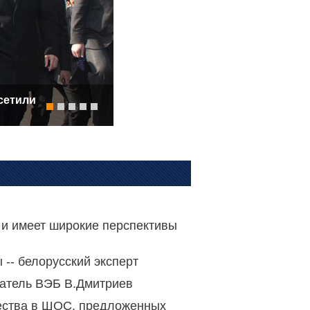
сетили
Ли Кэцян председательствовал на
стран-членов ШОС и выступил с 
 и имеет широкие перспективы
-- белорусский эксперт
датель ВЭБ В.Дмитриев
чества в ШОС, предложенных