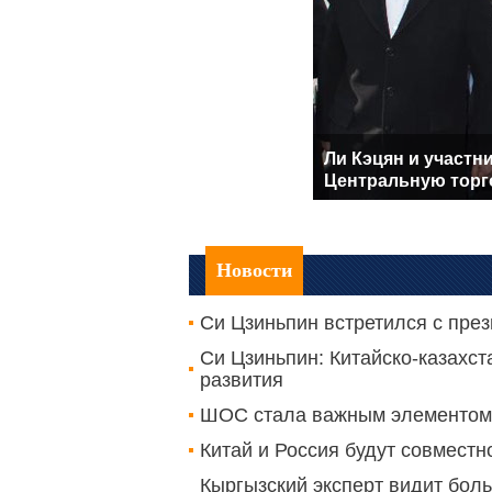
щих в 14-м заседании
Ли Кэцян и участн
Центральную торг
Новости
Си Цзиньпин встретился с пре
Си Цзиньпин: Китайско-казахст
развития
ШОС стала важным элементом м
Китай и Россия будут совмест
Кыргызский эксперт видит бол