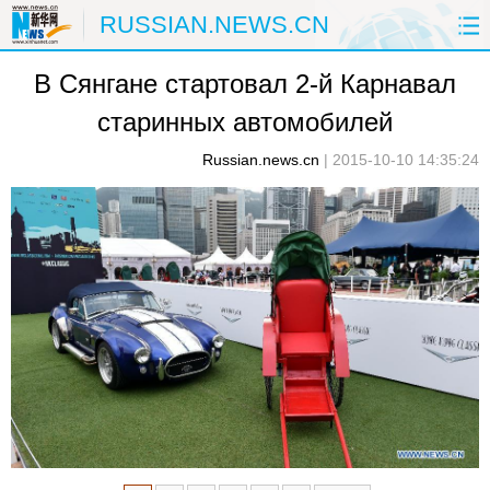
RUSSIAN.NEWS.CN
В Сянгане стартовал 2-й Карнавал
ГЛАВНАЯ
КИТАЙ
РФ И СНГ
старинных автомобилей
В МИРЕ
ЭКОНОМИКА
ОБЩЕСТВО
Russian.news.cn
|
2015-10-10 14:35:24
НАУКА
ПРИРОДА
КУЛЬТУРА
СПОРТ
ЗДОРОВЬЕ
ФОТОЛЕНТЫ
СПЕЦТЕМЫ