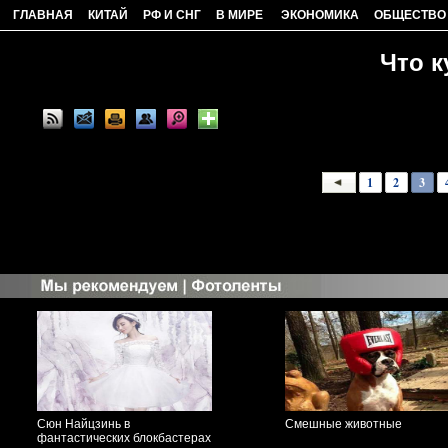
ГЛАВНАЯ
КИТАЙ
РФ И СНГ
В МИРЕ
ЭКОНОМИКА
ОБЩЕСТВО
Что к
1
2
3
Сюн Найцзинь в
Смешные животные
фантастических блокбастерах