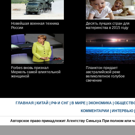
Новейшая военная техника
Десять лучших стран для
России
материнства в 2015 году
Forbes вновь признал
Планктон придает
Меркель самой влиятельной
австралийской реке
женщиной
великолепное голубое
свечение
ГЛАВНАЯ
|
КИТАЙ
|
РФ И СНГ
|
В МИРЕ
|
ЭКОНОМИКА
|
ОБЩЕСТВ
КОММЕНТАРИИ
|
ИНТЕРВЬЮ
Авторское право принадлежит Агентству Синьхуа При полном или ч