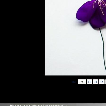
|<<
11
12
13