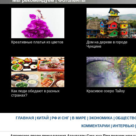
Креативные платья из цветов
Дом на дереве в городе
Чунцине
Как люди обедают в разных
Красивое озеро Тайху
странах?
ГЛАВНАЯ
|
КИТАЙ
|
РФ И СНГ
|
В МИРЕ
|
ЭКОНОМИКА
|
ОБЩЕСТВ
КОММЕНТАРИИ
|
ИНТЕРВЬЮ