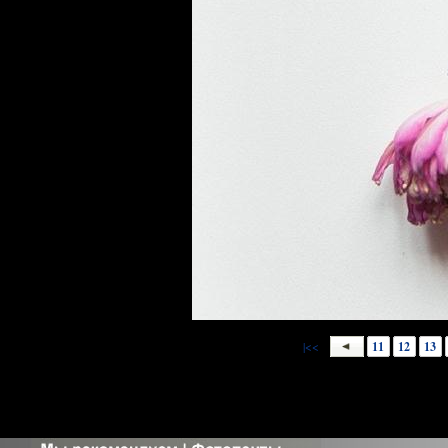
|<<
11
12
13