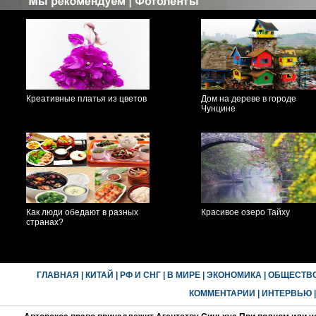
Креативные платья из цветов
Дом на дереве в городе
Чунцине
Как люди обедают в разных
Красивое озеро Тайху
странах?
ГЛАВНАЯ
|
КИТАЙ
|
РФ И СНГ
|
В МИРЕ
|
ЭКОНОМИКА
|
ОБЩЕСТВ
КОММЕНТАРИИ
|
ИНТЕРВЬЮ