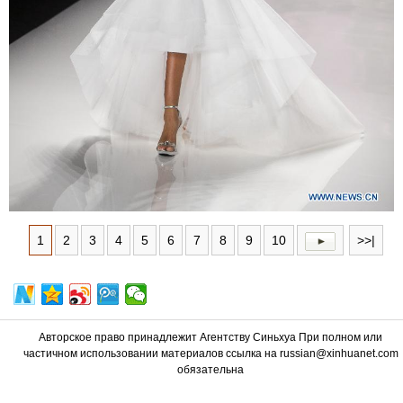
1
2
3
4
5
6
7
8
9
10
>>|
Авторское право принадлежит Агентству Синьхуа При полном или
частичном использовании материалов ссылка на russian@xinhuanet.com
обязательна