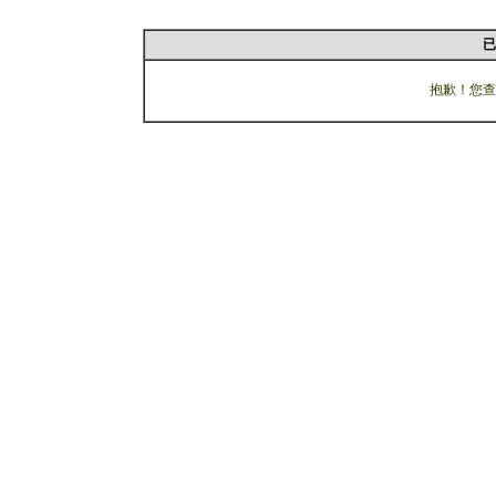
已
抱歉！您查