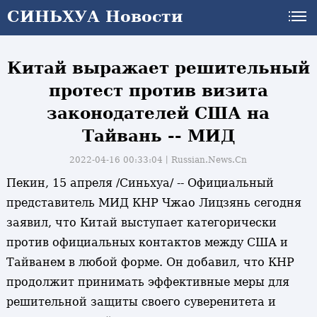
СИНЬХУА Новости
СИНЬХУА Новости
Китай выражает решительный
протест против визита
законодателей США на
Тайвань -- МИД
2022-04-16 00:33:04丨
Russian.News.Cn
Пекин, 15 апреля /Синьхуа/ -- Официальный
представитель МИД КНР Чжао Лицзянь сегодня
заявил, что Китай выступает категорически
против официальных контактов между США и
Тайванем в любой форме. Он добавил, что КНР
и
продолжит принимать эффективные меры для
решительной защиты своего суверенитета и