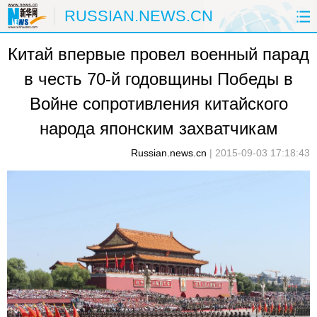
RUSSIAN.NEWS.CN
Китай впервые провел военный парад
ГЛАВНАЯ
КИТАЙ
РФ И СНГ
в честь 70-й годовщины Победы в
В МИРЕ
ЭКОНОМИКА
ОБЩЕСТВО
Войне сопротивления китайского
НАУКА
ПРИРОДА
КУЛЬТУРА
народа японским захватчикам
Russian.news.cn
|
2015-09-03 17:18:43
СПОРТ
ЗДОРОВЬЕ
ФОТОЛЕНТЫ
СПЕЦТЕМЫ