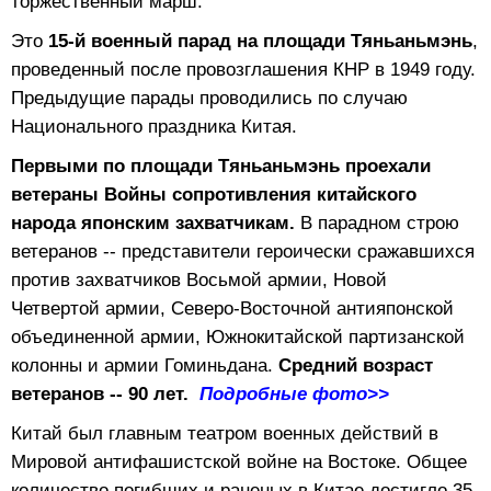
торжественный марш.
Это
15-й военный парад на площади Тяньаньмэнь
,
проведенный после провозглашения КНР в 1949 году.
Предыдущие парады проводились по случаю
Национального праздника Китая.
Первыми по площади Тяньаньмэнь проехали
ветераны Войны сопротивления китайского
народа японским захватчикам.
В парадном строю
ветеранов -- представители героически сражавшихся
против захватчиков Восьмой армии, Новой
Четвертой армии, Северо-Восточной антияпонской
объединенной армии, Южнокитайской партизанской
колонны и армии Гоминьдана.
Средний возраст
ветеранов -- 90 лет.
Подробные фото>>
Китай был главным театром военных действий в
Мировой антифашистской войне на Востоке. Общее
количество погибших и раненых в Китае достигло 35