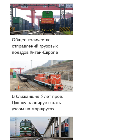
Общее количество
отправлений грузовых
поездов Китай-Европа
превысило отметку в 130
тыс.
В ближайшие 5 лет пров.
Цзянсу планирует стать
узлом на маршрутах
международных ж/д
грузоперевозок Китай-
Европа в регионе дельты
реки Янцзы