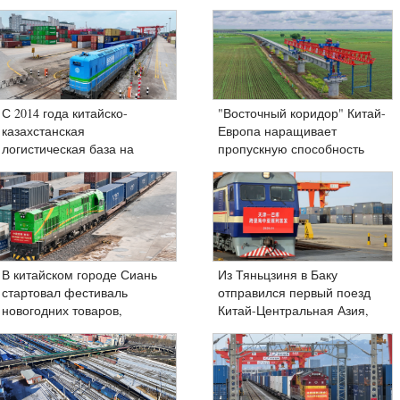
С 2014 года китайско-
"Восточный коридор" Китай-
казахстанская
Европа наращивает
логистическая база на
пропускную способность
востоке Китая обслужила
более 8 000 грузовых
поездов
В китайском городе Сиань
Из Тяньцзиня в Баку
стартовал фестиваль
отправился первый поезд
новогодних товаров,
Китай-Центральная Азия,
доставленных поездами
курсирующий по
Китай-Европа
транскаспийскому маршруту