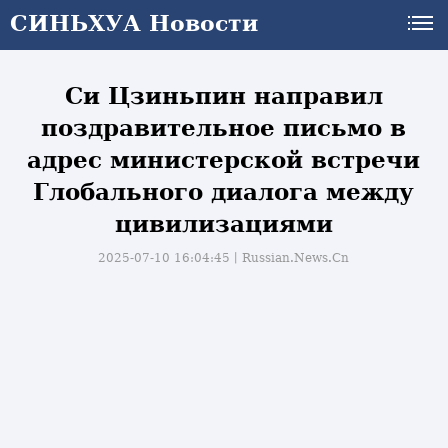
СИНЬХУА Новости
СИНЬХУА Новости
Си Цзиньпин направил
поздравительное письмо в
адрес министерской встречи
Глобального диалога между
цивилизациями
2025-07-10 16:04:45丨
Russian.News.Cn