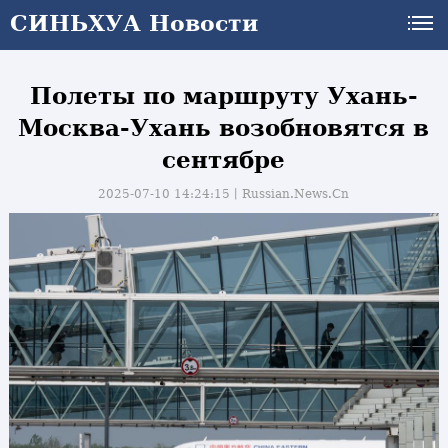
СИНЬХУА Новости
СИНЬХУА Новости
Полеты по маршруту Ухань-
Москва-Ухань возобновятся в
сентябре
2025-07-10 14:24:15丨
Russian.News.Cn