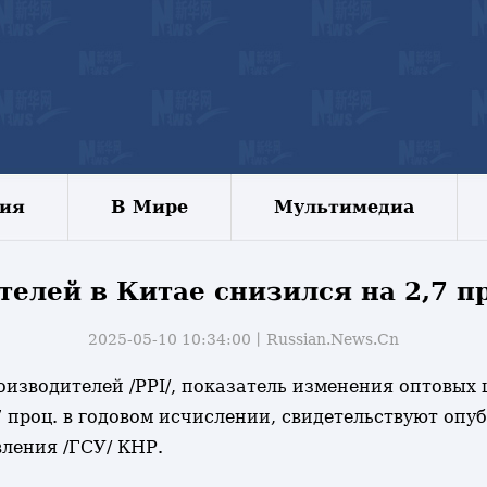
зия
В Мире
Мультимедиа
елей в Китае снизился на 2,7 пр
2025-05-10 10:34:00丨
Russian.News.Cn
роизводителей /PPI/, показатель изменения оптовых 
,7 проц. в годовом исчислении, свидетельствуют оп
вления /ГСУ/ КНР.