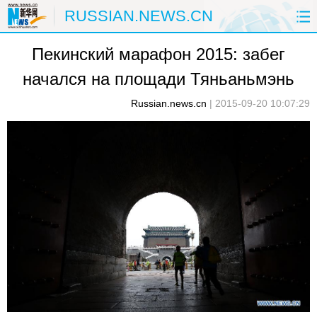
RUSSIAN.NEWS.CN
Пекинский марафон 2015: забег
ГЛАВНАЯ
КИТАЙ
РФ И СНГ
начался на площади Тяньаньмэнь
В МИРЕ
ЭКОНОМИКА
ОБЩЕСТВО
Russian.news.cn
|
2015-09-20 10:07:29
НАУКА
ПРИРОДА
КУЛЬТУРА
СПОРТ
ЗДОРОВЬЕ
ФОТОЛЕНТЫ
СПЕЦТЕМЫ