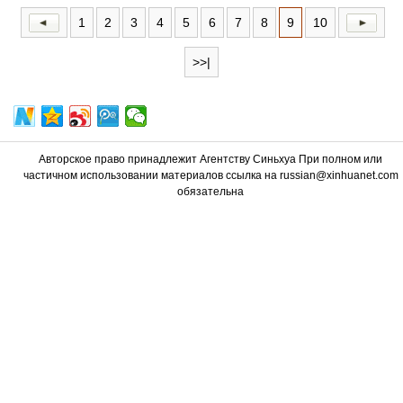
1
2
3
4
5
6
7
8
9
10
>>|
Авторское право принадлежит Агентству Синьхуа При полном или
частичном использовании материалов ссылка на russian@xinhuanet.com
обязательна