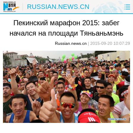
RUSSIAN.NEWS.CN
Пекинский марафон 2015: забег
ГЛАВНАЯ
КИТАЙ
РФ И СНГ
начался на площади Тяньаньмэнь
В МИРЕ
ЭКОНОМИКА
ОБЩЕСТВО
Russian.news.cn
|
2015-09-20 10:07:29
НАУКА
ПРИРОДА
КУЛЬТУРА
СПОРТ
ЗДОРОВЬЕ
ФОТОЛЕНТЫ
СПЕЦТЕМЫ