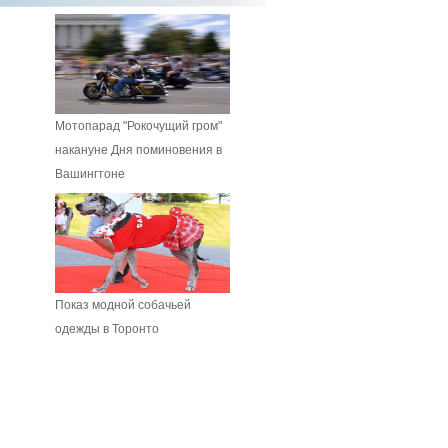
Мотопарад "Рокочущий гром"
накануне Дня поминовения в
Вашингтоне
Показ модной собачьей
одежды в Торонто