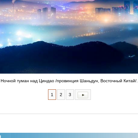
Ночной туман над Циндао /провинция Шаньдун, Восточный Китай/.
1
2
3