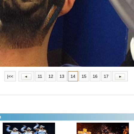
|<<
11
12
13
14
15
16
17