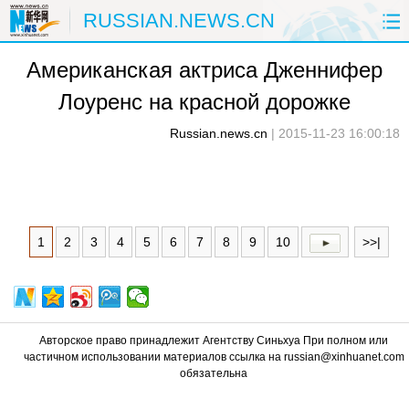
RUSSIAN.NEWS.CN
Американская актриса Дженнифер
ГЛАВНАЯ
КИТАЙ
РФ И СНГ
Лоуренс на красной дорожке
В МИРЕ
ЭКОНОМИКА
ОБЩЕСТВО
Russian.news.cn
|
2015-11-23 16:00:18
НАУКА
ПРИРОДА
КУЛЬТУРА
СПОРТ
ЗДОРОВЬЕ
ФОТОЛЕНТЫ
1
2
3
4
5
6
7
8
9
10
>>|
СПЕЦТЕМЫ
Авторское право принадлежит Агентству Синьхуа При полном или
частичном использовании материалов ссылка на russian@xinhuanet.com
обязательна