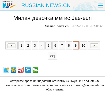
RUSSIAN.NEWS.CN
Милая девочка метис Jae-eun
ГЛАВНАЯ
КИТАЙ
РФ И СНГ
Russian.news.cn
|
2015-11-01 20:50:32
В МИРЕ
ЭКОНОМИКА
ОБЩЕСТВО
НАУКА
ПРИРОДА
КУЛЬТУРА
1
2
3
4
5
6
7
8
9
10
СПОРТ
ЗДОРОВЬЕ
ФОТОЛЕНТЫ
>>|
СПЕЦТЕМЫ
Авторское право принадлежит Агентству Синьхуа При полном или
частичном использовании материалов ссылка на russian@xinhuanet.com
обязательна