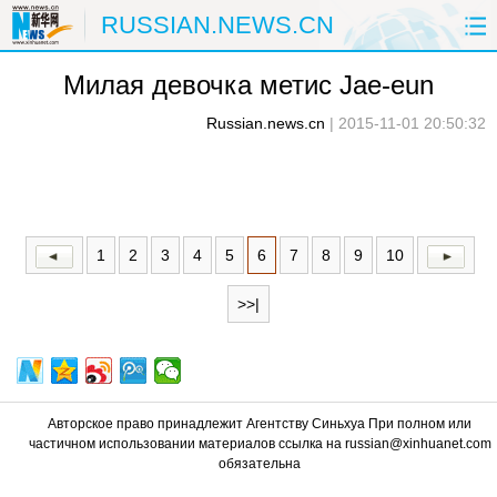
RUSSIAN.NEWS.CN
Милая девочка метис Jae-eun
ГЛАВНАЯ
КИТАЙ
РФ И СНГ
Russian.news.cn
|
2015-11-01 20:50:32
В МИРЕ
ЭКОНОМИКА
ОБЩЕСТВО
НАУКА
ПРИРОДА
КУЛЬТУРА
СПОРТ
ЗДОРОВЬЕ
ФОТОЛЕНТЫ
1
2
3
4
5
6
7
8
9
10
>>|
СПЕЦТЕМЫ
Авторское право принадлежит Агентству Синьхуа При полном или
частичном использовании материалов ссылка на russian@xinhuanet.com
обязательна