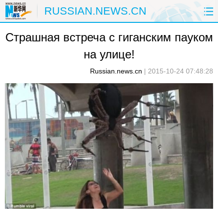
RUSSIAN.NEWS.CN
Страшная встреча с гиганским пауком
ГЛАВНАЯ
КИТАЙ
РФ И СНГ
на улице!
В МИРЕ
ЭКОНОМИКА
ОБЩЕСТВО
Russian.news.cn
|
2015-10-24 07:48:28
НАУКА
ПРИРОДА
КУЛЬТУРА
СПОРТ
ЗДОРОВЬЕ
ФОТОЛЕНТЫ
СПЕЦТЕМЫ