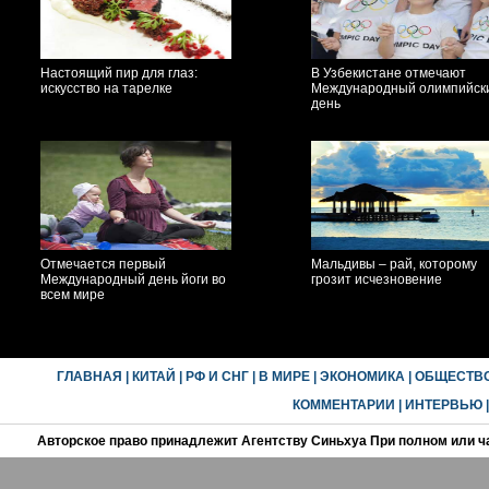
Настоящий пир для глаз:
В Узбекистане отмечают
искусство на тарелке
Международный олимпийск
день
Отмечается первый
Мальдивы – рай, которому
Международный день йоги во
грозит исчезновение
всем мире
ГЛАВНАЯ
|
КИТАЙ
|
РФ И СНГ
|
В МИРЕ
|
ЭКОНОМИКА
|
ОБЩЕСТВ
КОММЕНТАРИИ
|
ИНТЕРВЬЮ
Авторское право принадлежит Агентству Синьхуа При полном или ч