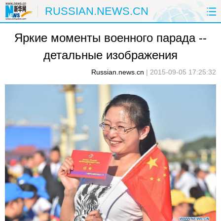
RUSSIAN.NEWS.CN
Яркие моменты военного парада --
ГЛАВНАЯ
КИТАЙ
РФ И СНГ
детальные изображения
В МИРЕ
ЭКОНОМИКА
ОБЩЕСТВО
Russian.news.cn
|
2015-09-05 17:25:32
НАУКА
ПРИРОДА
КУЛЬТУРА
СПОРТ
ЗДОРОВЬЕ
ФОТОЛЕНТЫ
СПЕЦТЕМЫ