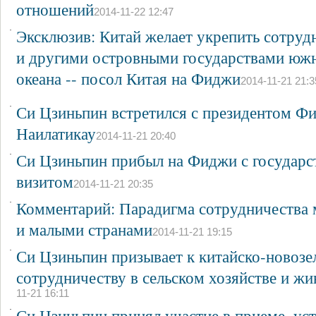
отношений
2014-11-22 12:47
·
Эксклюзив: Китай желает укрепить сотруд
и другими островными государствами южн
океана -- посол Китая на Фиджи
2014-11-21 21:3
·
Си Цзиньпин встретился с президентом Ф
Наилатикау
2014-11-21 20:40
·
Си Цзиньпин прибыл на Фиджи с государ
визитом
2014-11-21 20:35
·
Комментарий: Парадигма сотрудничества
и малыми странами
2014-11-21 19:15
·
Си Цзиньпин призывает к китайско-новоз
сотрудничеству в сельском хозяйстве и жи
11-21 16:11
·
Си Цзиньпин принял участие в приеме, уст