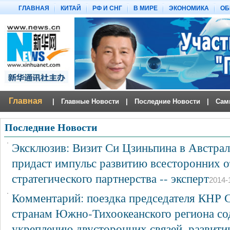
Последние Новости
·
Эксклюзив: Визит Си Цзиньпина в Австра
придаст импульс развитию всесторонних 
стратегического партнерства -- эксперт
2014-
·
Комментарий: поездка председателя КНР 
странам Южно-Тихоокеанского региона со
укреплению двусторонних связей, развит