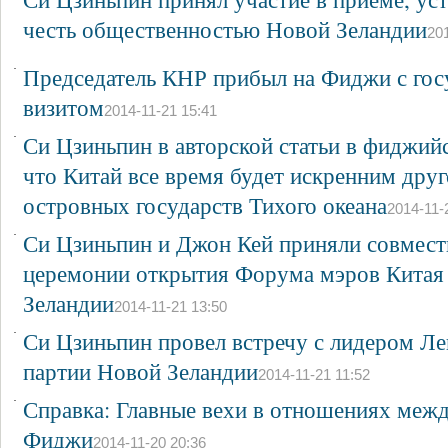
честь общественностью Новой Зеландии
201
·
Председатель КНР прибыл на Фиджи с го
визитом
2014-11-21 15:41
·
Си Цзиньпин в авторской статьи в фиджий
что Китай все время будет искренним дру
островных государств Тихого океана
2014-11-
·
Си Цзиньпин и Джон Кей приняли совместн
церемонии открытия Форума мэров Китая
Зеландии
2014-11-21 13:50
·
Си Цзиньпин провел встречу с лидером Л
партии Новой Зеландии
2014-11-21 11:52
·
Справка: Главные вехи в отношениях меж
Фиджи
2014-11-20 20:36