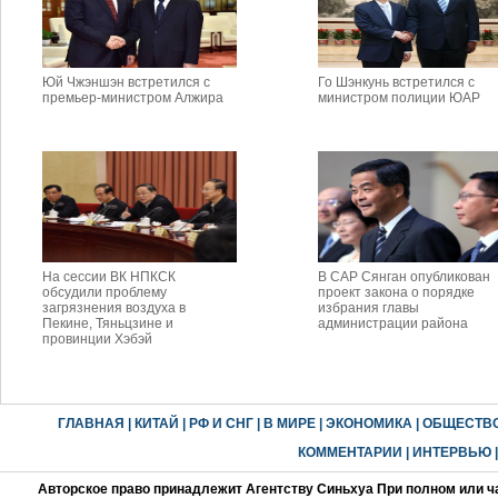
Юй Чжэншэн встретился с
Го Шэнкунь встретился с
премьер-министром Алжира
министром полиции ЮАР
На сессии ВК НПКСК
В САР Сянган опубликован
обсудили проблему
проект закона о порядке
загрязнения воздуха в
избрания главы
Пекине, Тяньцзине и
администрации района
провинции Хэбэй
ГЛАВНАЯ
|
КИТАЙ
|
РФ И СНГ
|
В МИРЕ
|
ЭКОНОМИКА
|
ОБЩЕСТВ
КОММЕНТАРИИ
|
ИНТЕРВЬЮ
Авторское право принадлежит Агентству Синьхуа При полном или ч