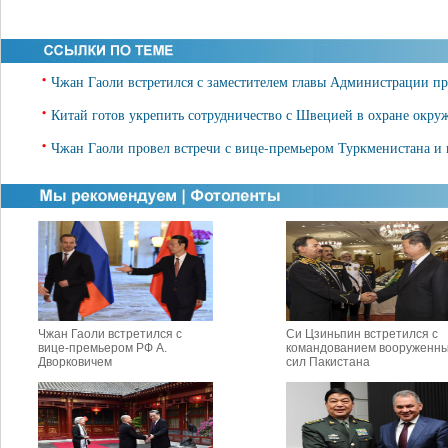
•
Чжан Гаоли встретился с заместителем главы Администрации пр
•
Китай готов укрепить сотрудничество с Швецией в охране окру
•
Чжан Гаоли провел встречи с вице-премьером Туркменистана и
Чжан Гаоли встретился с
Си Цзиньпин встретился с
вице-премьером РФ А.
командованием вооруженн
Дворковичем
сил Пакистана