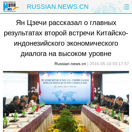
RUSSIAN.NEWS.CN
Ян Цзечи рассказал о главных
ГЛАВНАЯ
КИТАЙ
РФ И СНГ
результатах второй встречи Китайско-
В МИРЕ
ЭКОНОМИКА
ОБЩЕСТВО
индонезийского экономического
НАУКА
ПРИРОДА
КУЛЬТУРА
диалога на высоком уровне
Russian.news.cn
|
2016-05-10 03:17:57
СПОРТ
ЗДОРОВЬЕ
ФОТОЛЕНТЫ
СПЕЦТЕМЫ