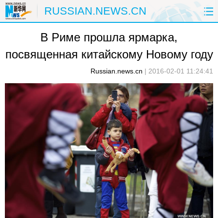
RUSSIAN.NEWS.CN
В Риме прошла ярмарка,
ГЛАВНАЯ
КИТАЙ
РФ И СНГ
посвященная китайскому Новому году
В МИРЕ
ЭКОНОМИКА
ОБЩЕСТВО
Russian.news.cn
|
2016-02-01 11:24:41
НАУКА
ПРИРОДА
КУЛЬТУРА
СПОРТ
ЗДОРОВЬЕ
ФОТОЛЕНТЫ
СПЕЦТЕМЫ