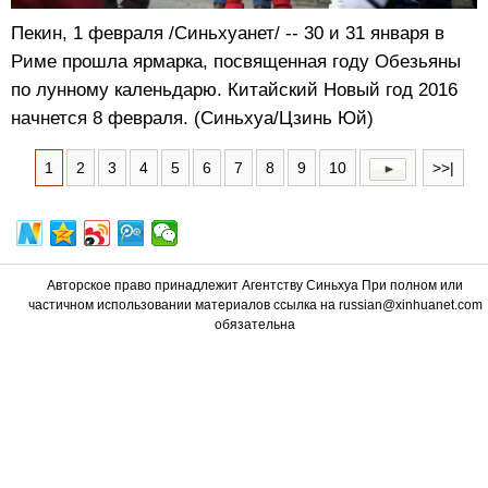
Пекин, 1 февраля /Синьхуанет/ -- 30 и 31 января в
Риме прошла ярмарка, посвященная году Обезьяны
по лунному каленьдарю. Китайский Новый год 2016
начнется 8 февраля. (Синьхуа/Цзинь Юй)
1
2
3
4
5
6
7
8
9
10
>>|
Авторское право принадлежит Агентству Синьхуа При полном или
частичном использовании материалов ссылка на russian@xinhuanet.com
обязательна