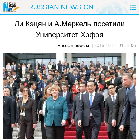
RUSSIAN.NEWS.CN
Ли Кэцян и А.Меркель посетили
ГЛАВНАЯ
КИТАЙ
РФ И СНГ
Университет Хэфэя
В МИРЕ
ЭКОНОМИКА
ОБЩЕСТВО
Russian.news.cn
|
2015-10-31 01:13:06
НАУКА
ПРИРОДА
КУЛЬТУРА
СПОРТ
ЗДОРОВЬЕ
ФОТОЛЕНТЫ
СПЕЦТЕМЫ