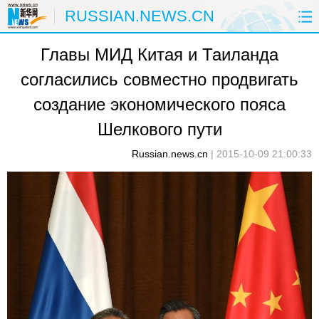
RUSSIAN.NEWS.CN
Главы МИД Китая и Таиланда
ГЛАВНАЯ
КИТАЙ
РФ И СНГ
согласились совместно продвигать
В МИРЕ
ЭКОНОМИКА
ОБЩЕСТВО
создание экономического пояса
НАУКА
ПРИРОДА
КУЛЬТУРА
Шелкового пути
Russian.news.cn
|
2015-10-09 21:00:33
СПОРТ
ЗДОРОВЬЕ
ФОТОЛЕНТЫ
СПЕЦТЕМЫ