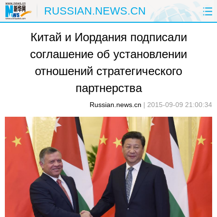
RUSSIAN.NEWS.CN
Китай и Иордания подписали
ГЛАВНАЯ
КИТАЙ
РФ И СНГ
соглашение об установлении
В МИРЕ
ЭКОНОМИКА
ОБЩЕСТВО
отношений стратегического
НАУКА
ПРИРОДА
КУЛЬТУРА
партнерства
Russian.news.cn
|
2015-09-09 21:00:34
СПОРТ
ЗДОРОВЬЕ
ФОТОЛЕНТЫ
СПЕЦТЕМЫ