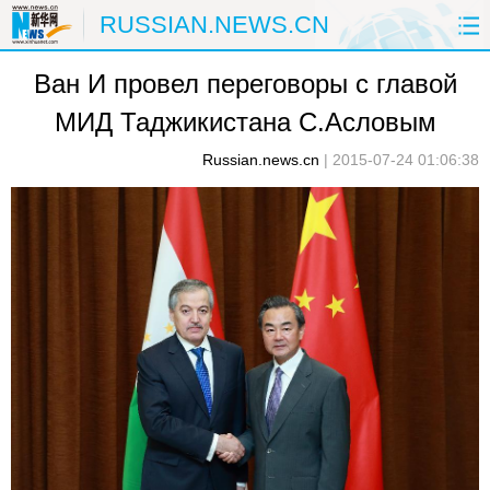
RUSSIAN.NEWS.CN
Ван И провел переговоры с главой
ГЛАВНАЯ
КИТАЙ
РФ И СНГ
МИД Таджикистана С.Асловым
В МИРЕ
ЭКОНОМИКА
ОБЩЕСТВО
Russian.news.cn
|
2015-07-24 01:06:38
НАУКА
ПРИРОДА
КУЛЬТУРА
СПОРТ
ЗДОРОВЬЕ
ФОТОЛЕНТЫ
СПЕЦТЕМЫ