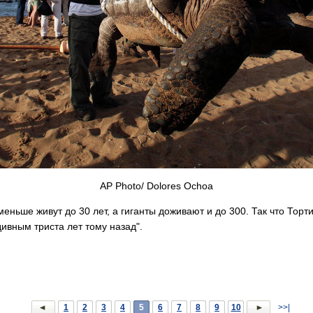
AP Photo/ Dolores Ochoa
еньше живут до 30 лет, а гиганты доживают и до 300. Так что Торт
 дивным триста лет тому назад".
1
2
3
4
5
6
7
8
9
10
>>|