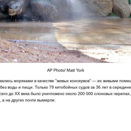
AP Photo/ Matt York
вались моряками в качестве "живых консервов" — их живыми помещ
без воды и пищи. Только 79 китобойных судов за 36 лет в середине
всего до XX века было уничтожено около 200 000 слоновых черепах,
 а на других почти вымерли.