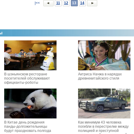
|<<
11
12
13
14
В шэньянском ресторане
Актриса Начжа в нарядах
посетителей обслуживают
древнекитайского стиля
официанты-роботы
В Китае день рождения
Как минимум 43 человека
панды-долгожительницы
погибли в перестрелке между
будут праздновать полгода
полицией и преступной