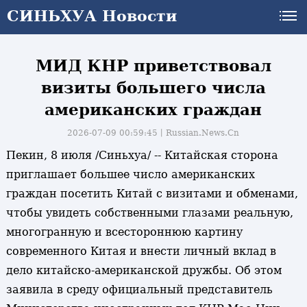
СИНЬХУА Новости
СИНЬХУА Новости
МИД КНР приветствовал
визиты большего числа
американских граждан
2026-07-09 00:59:45丨
Russian.News.Cn
Пекин, 8 июля /Синьхуа/ -- Китайская сторона
приглашает большее число американских
граждан посетить Китай с визитами и обменами,
чтобы увидеть собственными глазами реальную,
многогранную и всестороннюю картину
современного Китая и внести личный вклад в
дело китайско-американской дружбы. Об этом
заявила в среду официальный представитель