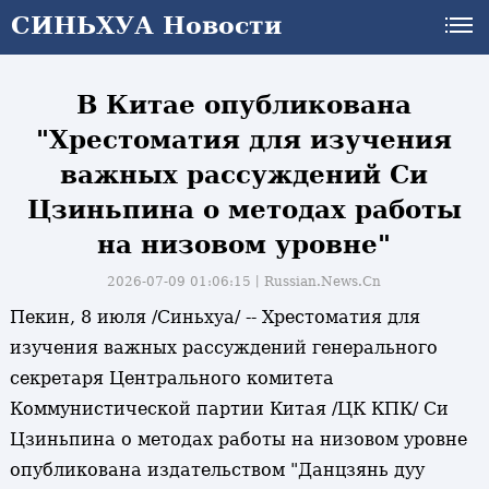
СИНЬХУА Новости
СИНЬХУА Новости
В Китае опубликована
"Хрестоматия для изучения
важных рассуждений Си
Цзиньпина о методах работы
на низовом уровне"
2026-07-09 01:06:15丨
Russian.News.Cn
Пекин, 8 июля /Синьхуа/ -- Хрестоматия для
изучения важных рассуждений генерального
секретаря Центрального комитета
Коммунистической партии Китая /ЦК КПК/ Си
Цзиньпина о методах работы на низовом уровне
опубликована издательством "Данцзянь дуу