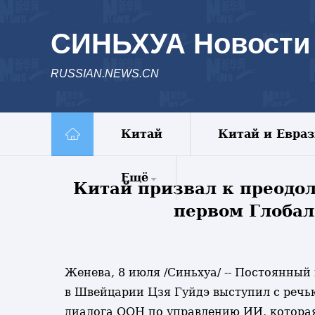
СИНЬХУА Новости
RUSSIAN.NEWS.CN
Китай
Китай и Евра
Ещё
Китай призвал к преодол
первом Глобал
Комментарии
Еженедельник
Видео
Фото
Женева, 8 июля /Синьхуа/ -- Постоянны
Спецрепортажи
в Швейцарии Цзя Гуйдэ выступил с речью
Пояс и путь
диалога ООН по управлению ИИ, которая