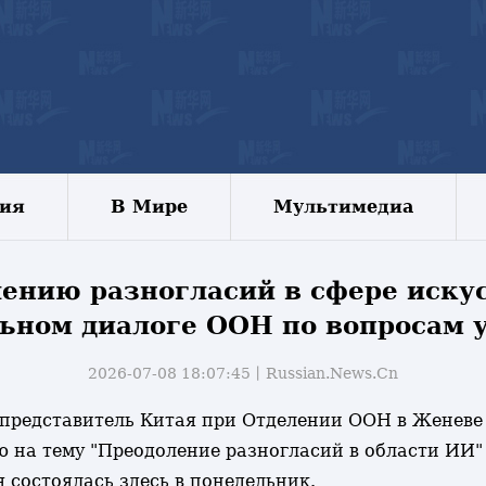
зия
В Мире
Мультимедиа
ению разногласий в сфере иску
ьном диалоге ООН по вопросам
2026-07-08 18:07:45丨
Russian.News.Cn
й представитель Китая при Отделении ООН в Женев
 на тему "Преодоление разногласий в области ИИ"
 состоялась здесь в понедельник.