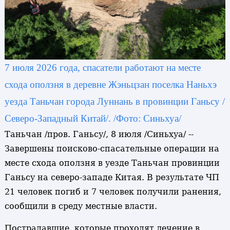
7 июля 2026 года, спасатели работают на месте
схода оползня в деревне Жэньцзан поселка Наньхэ
уезда Таньчан города Луннань в провинции Ганьсу /
Северо-Западный Китай/. /Фото: Синьхуа/
Таньчан /пров. Ганьсу/, 8 июля /Синьхуа/ --
Завершены поисково-спасательные операции на
месте схода оползня в уезде Таньчан провинции
Ганьсу на северо-западе Китая. В результате ЧП
21 человек погиб и 7 человек получили ранения,
сообщили в среду местные власти.
Пострадавшие, которые проходят лечение в