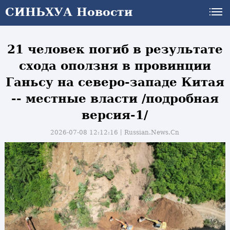
СИНЬХУА Новости
СИНЬХУА Новости
21 человек погиб в результате
схода оползня в провинции
Ганьсу на северо-западе Китая
-- местные власти /подробная
версия-1/
2026-07-08 12:12:16丨
Russian.News.Cn