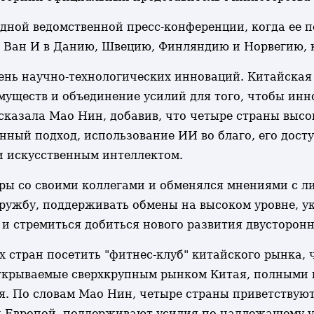
едной ведомственной пресс-конференции, когда ее
 Ван И в Данию, Швецию, Финляндию и Норвегию, к
ень научно-технологических инноваций. Китайская
муществ и объединение усилий для того, чтобы и
 сказала Мао Нин, добавив, что четыре страны вы
нный подход, использование ИИ во благо, его дост
и искусственным интеллектом.
оры со своими коллегами и обменялся мнениями с л
ружбу, поддерживать обмены на высоком уровне, ук
и стремиться добиться нового развития двусторонн
 стран посетить "фитнес-клуб" китайского рынка, 
открываемые сверхкрупным рынком Китая, полными
 По словам Мао Нин, четыре страны приветствуют 
и Европой, поддерживают усилия по надлежащему 