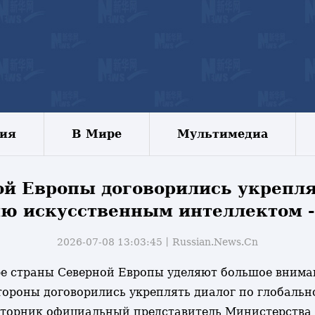
зия
В Мире
Мультимедиа
ой Европы договорились укрепля
ию искусственным интеллектом 
2026-07-08 13:03:45丨
Russian.News.Cn
тыре страны Северной Европы уделяют большое вним
стороны договорились укреплять диалог по глобаль
 вторник официальный представитель Министерства