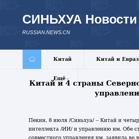
СИНЬХУА Новости
RUSSIAN.NEWS.CN
Китай
Китай и Евра
Ещё
Китай и 4 страны Северн
управлен
Комментарии
Еженедельник
Видео
Фото
Пекин, 8 июля /Синьхуа/ -- Китай и че
Спецрепортажи
интеллекта /ИИ/ и управлению им. Обе 
Пояс и путь
совместного управления им, заявила во