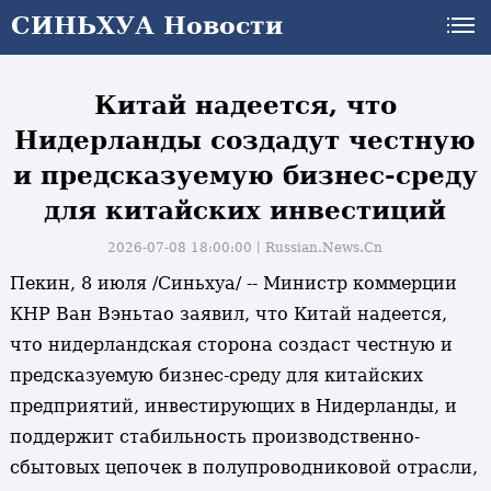
СИНЬХУА Новости
СИНЬХУА Новости
Китай надеется, что
Нидерланды создадут честную
и предсказуемую бизнес-среду
для китайских инвестиций
2026-07-08 18:00:00丨
Russian.News.Cn
Пекин, 8 июля /Синьхуа/ -- Министр коммерции
КНР Ван Вэньтао заявил, что Китай надеется,
что нидерландская сторона создаст честную и
предсказуемую бизнес-среду для китайских
предприятий, инвестирующих в Нидерланды, и
поддержит стабильность производственно-
сбытовых цепочек в полупроводниковой отрасли,