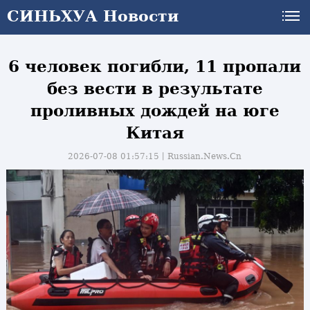
СИНЬХУА Новости
СИНЬХУА Новости
6 человек погибли, 11 пропали
без вести в результате
проливных дождей на юге
Китая
2026-07-08 01:57:15丨
Russian.News.Cn