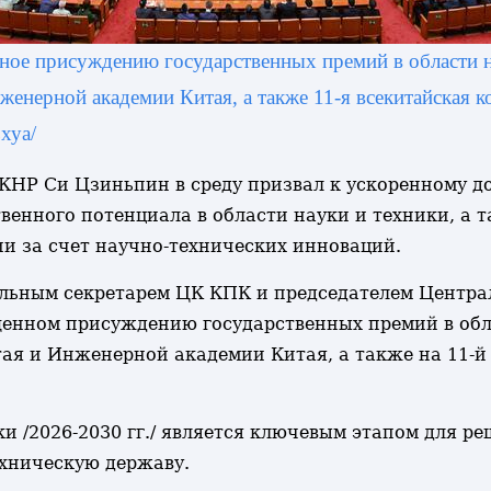
нное присуждению государственных премий в области н
женерной академии Китая, а также 11-я всекитайская 
хуа/
ль КНР Си Цзиньпин в среду призвал к ускоренному
венного потенциала в области науки и техники, а 
и за счет научно-технических инноваций.
ьным секретарем ЦК КПК и председателем Централь
щенном присуждению государственных премий в обл
ая и Инженерной академии Китая, а также на 11-й
ки /2026-2030 гг./ является ключевым этапом для р
хническую державу.