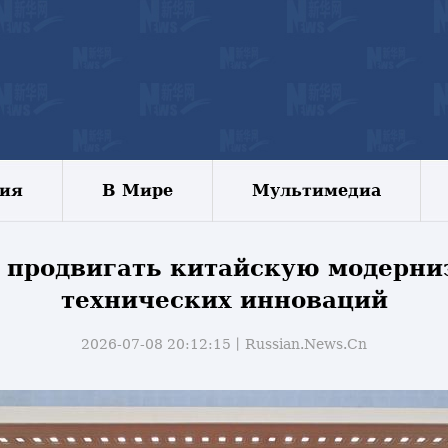
зия
В Мире
Мультимедиа
 продвигать китайскую модерниз
технических инноваций
2026-07-08 20:12:15丨
Russian.News.Cn