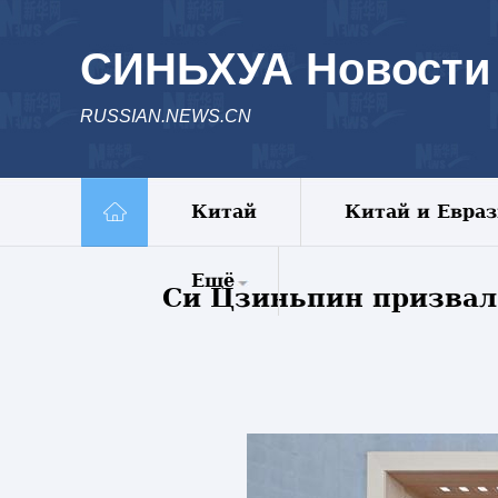
СИНЬХУА Новости
RUSSIAN.NEWS.CN
Китай
Китай и Евра
Ещё
Си Цзиньпин призвал
Комментарии
Еженедельник
Видео
Фото
Спецрепортажи
Пояс и путь